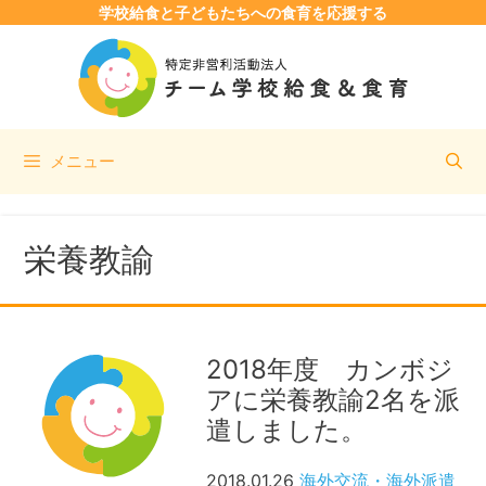
学校給食と子どもたちへの食育を応援する
コ
ン
テ
ン
ツ
メニュー
へ
ス
キ
ッ
栄養教諭
プ
2018年度 カンボジ
アに栄養教諭2名を派
遣しました。
2018.01.26
海外交流・海外派遣