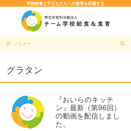
学校給食と子どもたちへの食育を応援する
コ
ン
テ
ン
ツ
メニュー
へ
ス
キ
ッ
グラタン
プ
『おいらのキッチ
ン』最新（第96回）
の動画を配信しまし
た。