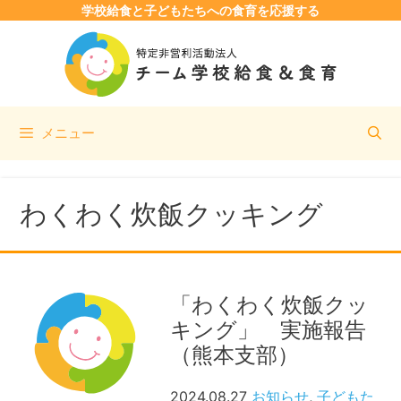
学校給食と子どもたちへの食育を応援する
コ
ン
テ
ン
ツ
メニュー
へ
ス
キ
ッ
わくわく炊飯クッキング
プ
「わくわく炊飯クッ
キング」 実施報告
（熊本支部）
2024.08.27
お知らせ
,
子どもた