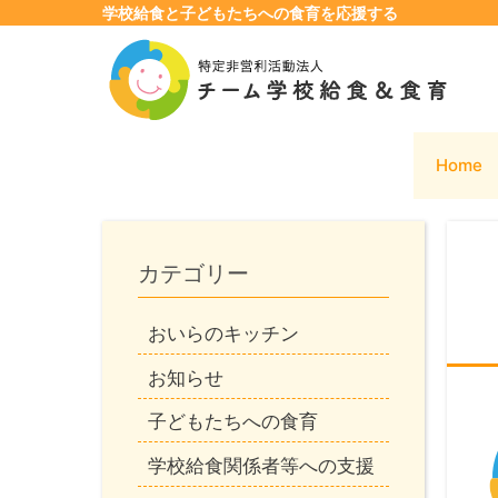
学校給食と子どもたちへの食育を応援する
コ
ン
テ
ン
ツ
Home
へ
ス
キ
ッ
カテゴリー
プ
おいらのキッチン
お知らせ
子どもたちへの食育
学校給食関係者等への支援