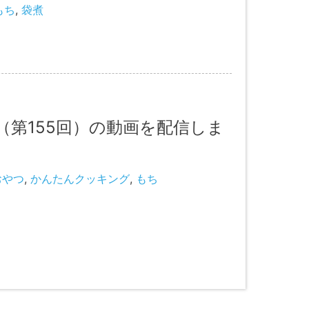
もち
,
袋煮
第155回）の動画を配信しま
おやつ
,
かんたんクッキング
,
もち