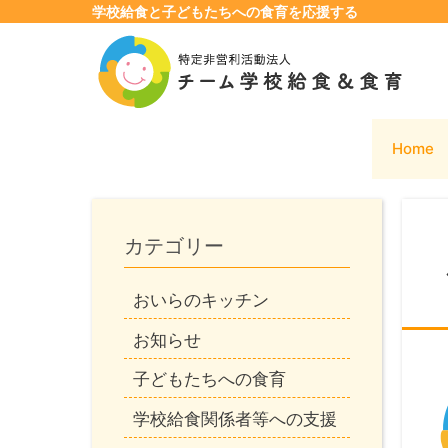
学校給食と子どもたちへの食育を応援する
コ
ン
テ
ン
ツ
Home
へ
ス
キ
ッ
カテゴリー
プ
おいらのキッチン
お知らせ
子どもたちへの食育
学校給食関係者等への支援