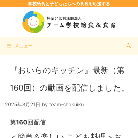
学校給食と子どもたちへの食育を応援する
コ
ン
テ
ン
ツ
メニュー
へ
ス
キ
『おいらのキッチン』最新（第
ッ
プ
160回）の動画を配信しました。
2025年3月21日
by
team-shokuiku
第
160
回配信
＜簡単＆楽しい こども料理＞お