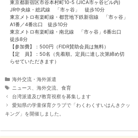
東京都新宿区市谷本村町10-5 (JICA市ヶ谷ビル内)
JR中央線・総武線 「市ヶ谷」 徒歩10分
東京メトロ有楽町線・都営地下鉄新宿線 「市ヶ谷」
A1番／4番出口 徒歩10分
東京メトロ有楽町線・南北線 「市ヶ谷」6番出口
徒歩8分
【参加費】：500円（FIDR賛助会員は無料）
【定 員】：50名（先着順。定員に達し次第締め切
らせていただきます）
カ
海外交流・海外派遣
テ
タ
ニュース
、
海外交流
、
食育
ゴ
グ
台湾派遣及び教育視察を募集します
リ
愛知県の学童保育クラブで「わくわくすいはんきクッ
ー
キング」を開催しました。