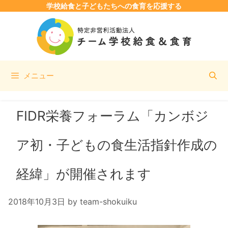
学校給食と子どもたちへの食育を応援する
コ
ン
テ
ン
ツ
メニュー
へ
ス
キ
FIDR栄養フォーラム「カンボジ
ッ
プ
ア初・子どもの食生活指針作成の
経緯」が開催されます
2018年10月3日
by
team-shokuiku